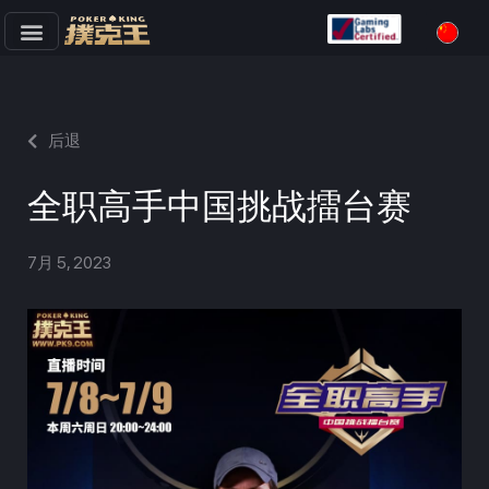
跳
至
正
文
后退
全职高手中国挑战擂台赛
7月 5, 2023