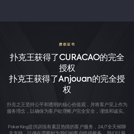
授权证书
扑克王获得了CURACAO的完全
授权
扑克王获得了Anjouan的完全授
权
扑克之王坚持公平和透明的核心价值观，并将客户至上作为
服务理念，以确保为客户处理帐户完全安全，谨慎和诚实。
Poker King提供训练有素且热情的客户服务，24/7全天候聊
天支持，以便在需要时为我们的客户提供服务。 我们以最