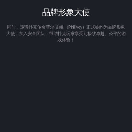
品牌形象大使
同时，邀请扑克传奇菲尔·艾维 （Phil Ivey）正式签约为品牌形象
大使，加入安全团队，帮助扑克玩家享受到极致卓越、公平的游
戏体验！