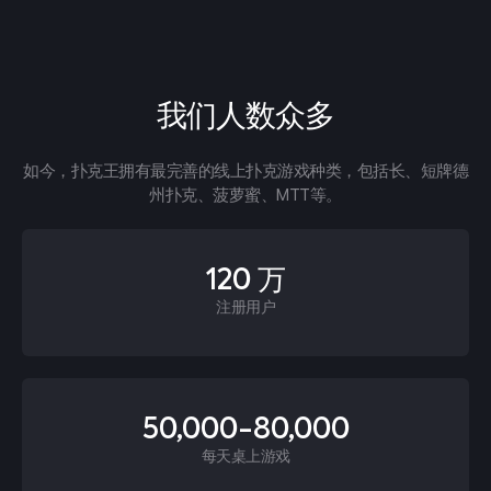
我们人数众多
如今，扑克王拥有最完善的线上扑克游戏种类，包括长、短牌德
州扑克、菠萝蜜、MTT等。
120 万
注册用户
50,000-80,000
每天桌上游戏