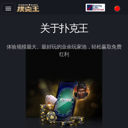
跳
至
关于扑克王
正
文
体验规模最大、最好玩的业余玩家池，轻松赢取免费
红利