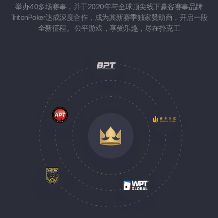
举办40多场赛事，并于2020年与全球顶尖线下豪客赛事品牌
TritonPoker达成深度合作，成为其新赛季独家赞助商，开启一段
全新征程。 公平游戏，享受乐趣，尽在扑克王