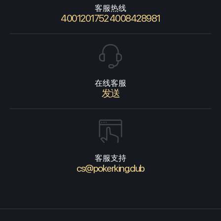
客服热线
4001201752 4008428981
在线客服
发送
客服支持
cs@pokerking.club