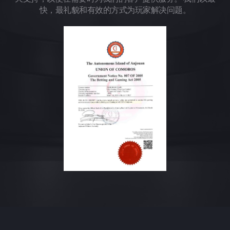
快，最礼貌和有效的方式为玩家解决问题。