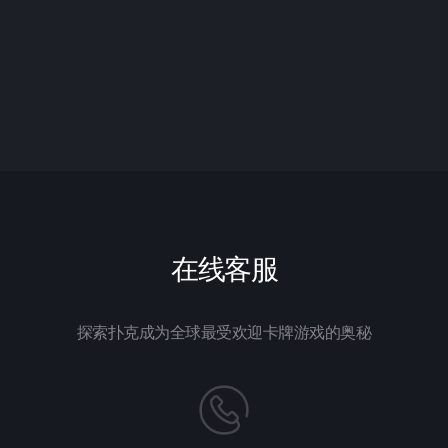
在线客服
探索扑克成为全球最受欢迎卡牌游戏的奥秘