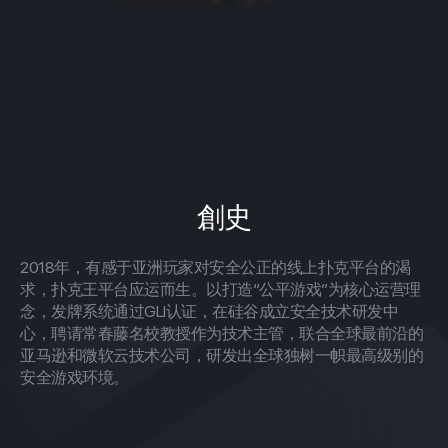
創史
2018年，有感于亚洲玩家对安全公正的线上扑克平台的渴
求，扑克王平台应运而生。以打造“公平游戏”为核心运营理
念，发牌系统通过GLI认证，在硅谷成立安全技术研发中
心，聘请常春藤名校教授作为技术主管，联合全球最前沿的
亚马逊和微软云技术公司，研发出全球独树一帜最高级别的
安全游戏环境。