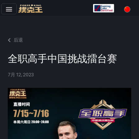
跳
至
正
文
后退
全职高手中国挑战擂台赛
7月 12, 2023