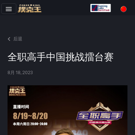
跳
至
正
文
后退
全职高手中国挑战擂台赛
8月 18, 2023