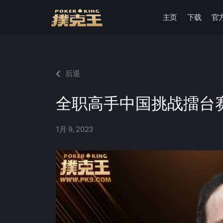
主页
下载
官
跳
至
正
文
后退
全职高手中国挑战擂台
1月 9, 2023