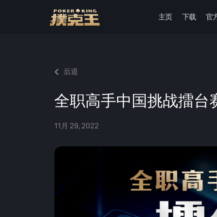
主页
下载
官
跳
至
正
文
后退
全职高手中国挑战擂台
11月 29, 2022