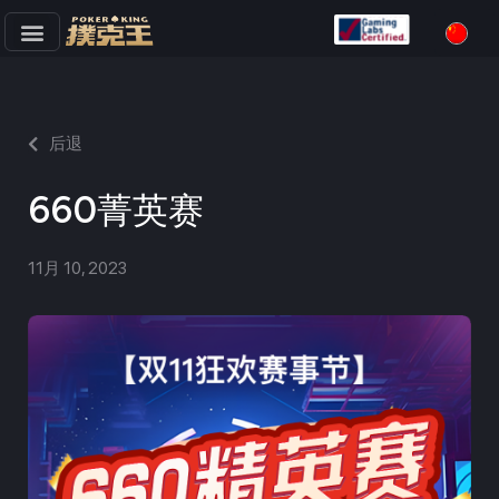
跳
至
正
文
后退
660菁英赛
11月 10, 2023