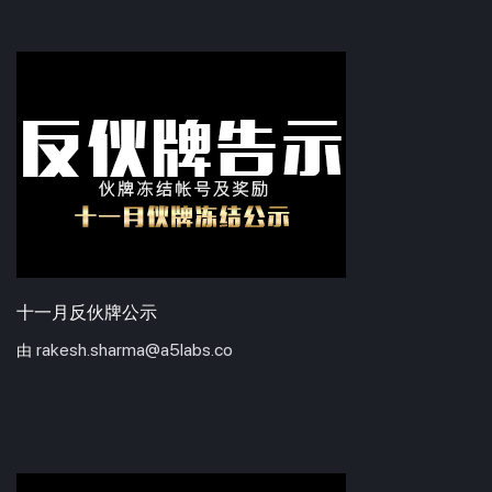
十一月反伙牌公示
rakesh.sharma@a5labs.co
由