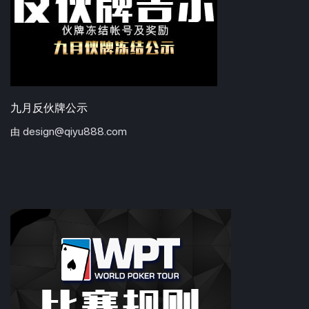
九月反伙牌公示
design@qiyu888.com
由