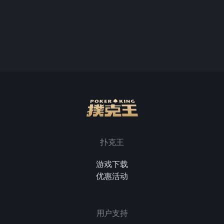
扑克王
游戏下载
优惠活动
用户支持