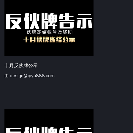
十月反伙牌公示
design@qiyu888.com
由