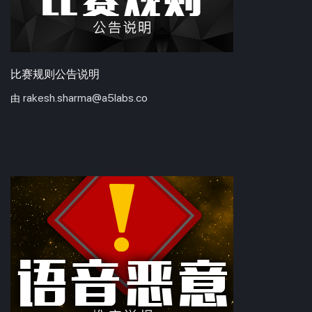
比赛规则公告说明
rakesh.sharma@a5labs.co
由