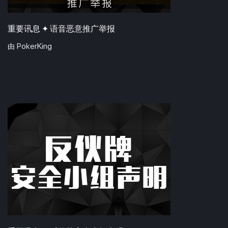
重要讯息 ✦ 语音恶意推广举报
PokerKing
由