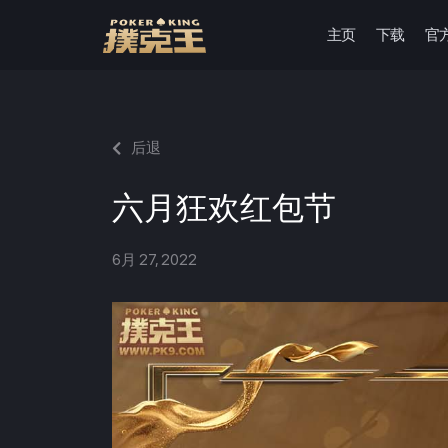
主页
下载
官
跳
至
正
文
后退
六月狂欢红包节
6月 27, 2022