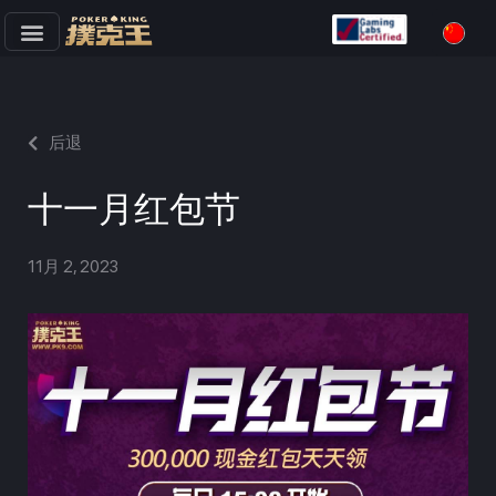
跳
至
正
文
后退
十一月红包节
11月 2, 2023