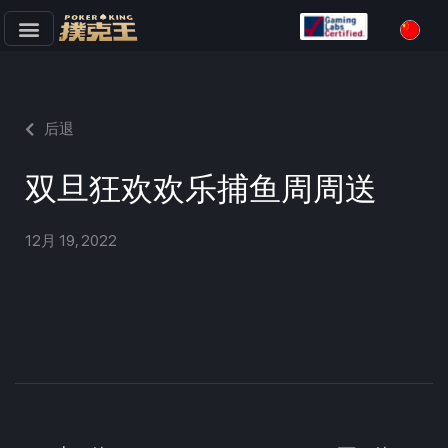
跳
至
正
文
后退
双旦狂欢欢乐捕鱼周周送
12月 19, 2022