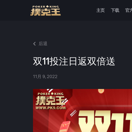
主页
下载
官
跳
至
正
文
后退
双11投注日返双倍送
11月 9, 2022