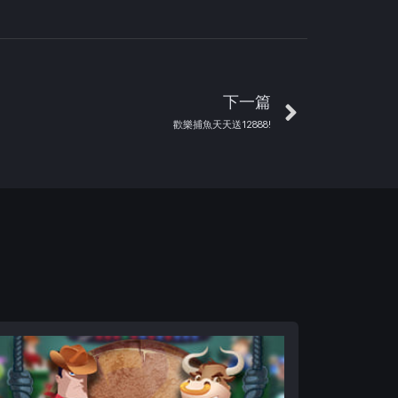
下一篇
歡樂捕魚天天送12888!