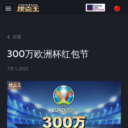
跳
至
正
文
后退
300万欧洲杯红包节
7月 1, 2021