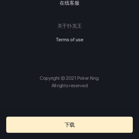
在线客服
关于扑克王
Terms of use
Copyright © 2021 Poker King.
All rights reserved
下载