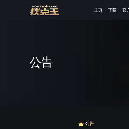
主页
下载
官
跳
至
正
文
公告
公告