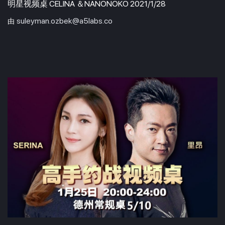
明星视频桌 CELINA ＆NANONOKO 2021/1/28
suleyman.ozbek@a5labs.co
由