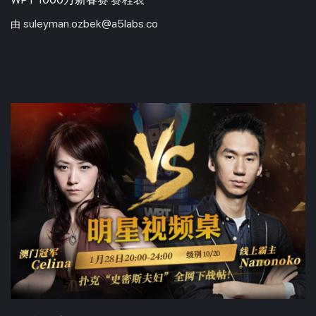
suleyman.ozbek@a5labs.co
由