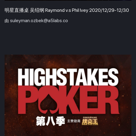
明星直播桌 吴绍纲 Raymond v.s Phil Ivey 2020/12/29-12/30
suleyman.ozbek@a5labs.co
由