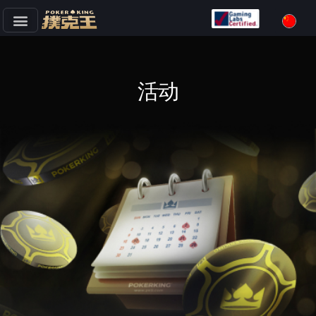
跳
至
正
文
活动